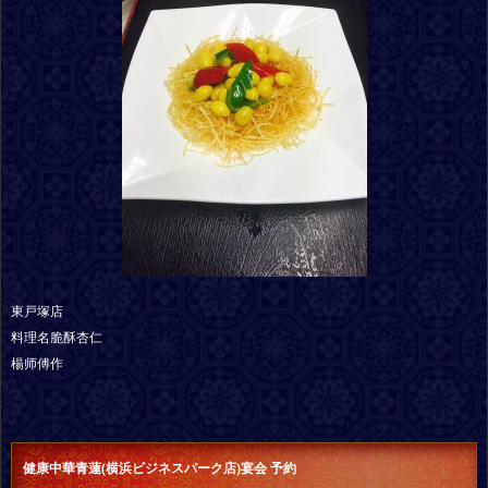
東戸塚店
料理名脆酥杏仁
楊师傅作
健康中華青蓮(横浜ビジネスパーク店)宴会 予約