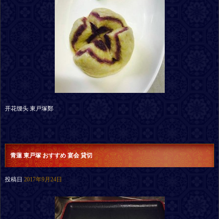
开花馒头 東戸塚鄭
青蓮 東戸塚 おすすめ 宴会 貸切
投稿日
2017年9月24日