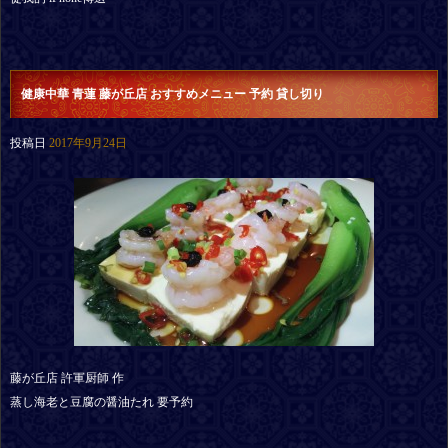
健康中華 青蓮 藤が丘店 おすすめメニュー 予約 貸し切り
投稿日
2017年9月24日
藤が丘店 許軍厨師 作
蒸し海老と豆腐の醤油たれ 要予約