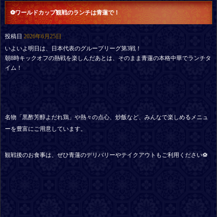
⚽ワールドカップ観戦のランチは青蓮で！
投稿日
2026年6月25日
いよいよ明日は、日本代表のグループリーグ第3戦！
朝8時キックオフの熱戦を楽しんだあとは、そのまま青蓮の本格中華でランチタ
イム！
名物「黒酢芳醇よだれ鶏」や熱々の点心、炒飯など、みんなで楽しめるメニュ
ーを豊富にご用意しています。
観戦後のお食事は、ぜひ青蓮のデリバリーやテイクアウトもご利用ください⚽