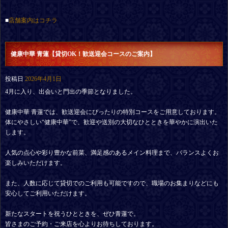
■
店舗案内はコチラ
健康中華 青蓮【貸切OK！歓送迎会コースのご案内】
投稿日
2026年4月1日
4月に入り、出会いと門出の季節となりました。
健康中華 青蓮では、歓送迎会にぴったりの特別コースをご用意しております。
体にやさしい“健康中華”で、歓迎や送別の大切なひとときを華やかに演出いた
します。
人気の点心や彩り豊かな前菜、満足感のあるメイン料理まで、バランスよくお
楽しみいただけます。
また、人数に応じて貸切でのご利用も可能ですので、職場のお集まりなどにも
安心してご利用いただけます。
新たなスタートを祝うひとときを、ぜひ青蓮で。
皆さまのご予約・ご来店を心よりお待ちしております。