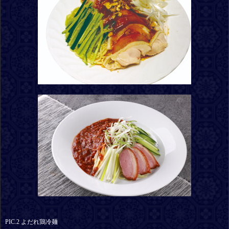
PIC.2 よだれ鶏冷麺