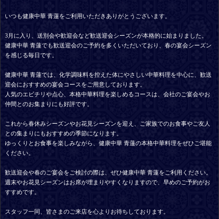
いつも健康中華 青蓮をご利用いただきありがとうございます。
3月に入り、送別会や歓迎会など歓送迎会シーズンが本格的に始まりました。
健康中華 青蓮でも歓送迎会のご予約を多くいただいており、春の宴会シーズン
を感じる毎日です。
健康中華 青蓮では、化学調味料を控えた体にやさしい中華料理を中心に、歓送
迎会におすすめの宴会コースをご用意しております。
人気のエビチリや点心、本格中華料理を楽しめるコースは、会社のご宴会やお
仲間とのお集まりにも好評です。
これから春休みシーズンやお花見シーズンを迎え、ご家族でのお食事やご友人
との集まりにもおすすめの季節になります。
ゆっくりとお食事を楽しみながら、健康中華 青蓮の本格中華料理をぜひご堪能
ください。
歓送迎会や春のご宴会をご検討の際は、ぜひ健康中華 青蓮をご利用ください。
週末やお花見シーズンはお席が埋まりやすくなりますので、早めのご予約がお
すすめです。
スタッフ一同、皆さまのご来店を心よりお待ちしております。