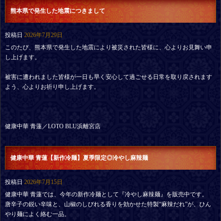
熊本県で発生した地震につきまして
投稿日
2026年7月29日
このたび、熊本県で発生した地震により被災された皆様に、心よりお見舞い申
し上げます。
被害に遭われました皆様が一日も早く安心して過ごせる日常を取り戻されます
よう、心よりお祈り申し上げます。
健康中華 青蓮／LOTO BLU浜離宮店
健康中華 青蓮【新作冷麺】夏季限定◎冷やし麻辣麺
投稿日
2026年7月15日
健康中華 青蓮では、今年の新作冷麺として『冷やし麻辣麺』を販売中です。
唐辛子の鋭い辛味と、山椒のしびれる香りを効かせた特製“麻辣だれ”が、ひん
やり麺によく絡む一品。