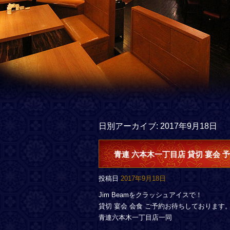
日別アーカイブ:
2017年9月18日
青連 六本木一丁目店 貸切 宴会 
投稿日
2017年9月18日
Jim Beamをクラッシュアイスで！
貸切 宴会 会食 ご予約お待ちしております
青連六本木一丁目店一同