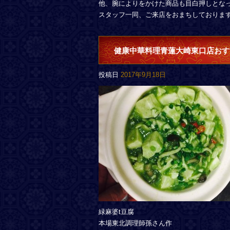
他、腕によりをかけた商品も目白押しとな
スタッフ一同、ご来店をおまちしておりま
健康中華料理青蓮大崎東口店おす
投稿日
2017年9月18日
緑麻婆t豆腐
本場東北調理師孫さん作