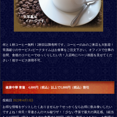
何と１杯コーヒー無料！2杯目以降有料です。コーヒーのみのご来店も大歓迎！
常識破りのサービス♪ピークタイムはお食事をご注文下さい。オフィスで仕事の
合間、食後のコーヒーでゆっくりしたい方！入店時にページ画面を見せてくだ
さい！他サービス併用不可。
健康中華 青蓮 4,000円（税込）以上で1,000円（税込）割引
投稿日
2022年4月13日
お得な情報をゲットしたくありませんか？せっかくならお得に飲み食いしたい
ですよね！仰天！常連さんのマル秘ワザ！！少ない予算で最大の満足感。1組当