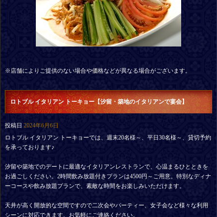
※店舗によりご提供のない場合や価格などが異なる場合がございます。
ロトブル イタリアン トーキョー【汐留・築地のイタリアンで宴会】
投稿日
2024年6月6日
ロトブル イタリアン トーキョーでは、週末20名様～、平日30名様～、貸切予約
を承っております♪
汐留や築地でのデートに最適なイタリアンレストランで、心温まるひとときを
お過ごしください。2時間飲み放題付きプランは4500円～ご用意。特別なディナ
ーコースや飲み放題プランで、素敵な時間をお楽しみいただけます。
天井が高く開放的な空間ですので二次会やパーティー、女子会など様々な利用
シーンに対応できます。お気軽にご連絡ください。