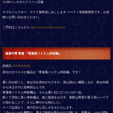
※100インチのスクリーン完備
※プロジェクター、マイク無料貸し出しします パーティ等経験豊富です。お気
軽にお問い合わせください。
ご予約はこちらから
https://www.seiren.cc/reserve
健康中華 青蓮 『青蓮風ベトナム米粉麺』
投稿日
2024年6月4日
本日のオススメの逸品は『青蓮風ベトナム米粉麺』です！
暑い日が続くと、体は涼を求めがちですが、実は温かい麺類こそが、体を内側
から冷ますのに効果的なんです。
青蓮風ベトナム米粉麺は、そんな暑い日にぴったりの一品。
軽くて消化に良い米粉麺は、体に負担をかけず、新鮮な野菜や香り高いハーブ
が加わることで、さらに爽やかな味わいに。
スープは温かく、体の芯から涼しさをもたらします。
このヘルシーな麺類は、暑さで食欲が落ちがちな時にも、栄養をしっかり摂れ