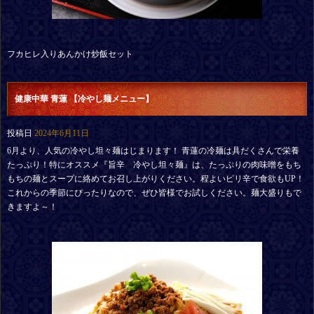
フカヒレ入りあんかけ炒飯セット
健康中華 青蓮 【冷やし麺メニュー】
投稿日
2024年6月11日
6月より、人気の冷やし坦々麺はじまります！ 青蓮の冷麺は具だくさんで栄養
たっぷり！特にオススメ『旨辛 冷やし坦々麺』は、たっぷりの肉味噌をもち
もちの麺とスープに絡めてお召し上がりください。程よいピリ辛で食欲もUP！
これからの季節にぴったりなので、ぜひ皆様でお試しください。麺大盛りもで
きますよ～！