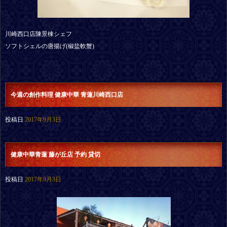
川崎西口店陳景棟シェフ
ソフトシェルの唐揚げ(椒盐軟蟹)
今週の創作料理 健康中華 青蓮川崎西口店
投稿日
2017年9月3日
健康中華青蓮 藤が丘店 予約 貸切
投稿日
2017年9月3日