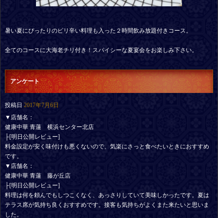
暑い夏にぴったりのピリ辛い料理も入った２時間飲み放題付きコース。
全てのコースに大海老チリ付き！スパイシーな夏宴会をお楽しみ下さい。
アンケート
投稿日
2017年7月6日
▼店舗名：
健康中華 青蓮 横浜センター北店
├[明日公開レビュー]
料金設定が安く味付けも悪くないので、気楽にさっと食べたいときにおすすめ
です。
▼店舗名：
健康中華 青蓮 藤が丘店
├[明日公開レビュー]
料理は何を頼んでもしつこくなく、あっさりしていて美味しかったです。夏は
テラス席が気持ち良くおすすめです。接客も気持ちがよくまた来たいと思いま
した。