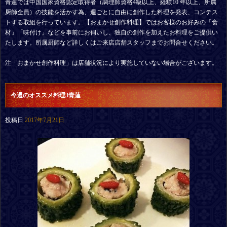
青蓮では中国国家資格認定取得者（調理師資格4級以上、経験10 年以上、所属
厨師全員）の技能を活かす為、週ごとに自由に創作した料理を発表、コンテス
トする取組を行っています。【おまかせ創作料理】ではお客様のお好みの「食
材」「味付け」などを事前にお伺いし、独自の創作を加えたお料理をご提供い
たします。所属厨師など詳しくはご来店店舗スタッフまでお問合せください。
注「おまかせ創作料理」は店舗状況により実施していない場合がございます。
今週のオススメ料理3青蓮
投稿日
2017年7月21日