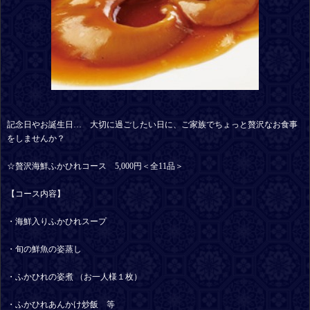
記念日やお誕生日… 大切に過ごしたい日に、ご家族でちょっと贅沢なお食事
をしませんか？
☆贅沢海鮮ふかひれコース 5,000円＜全11品＞
【コース内容】
・海鮮入りふかひれスープ
・旬の鮮魚の姿蒸し
・ふかひれの姿煮 （お一人様１枚）
・ふかひれあんかけ炒飯 等