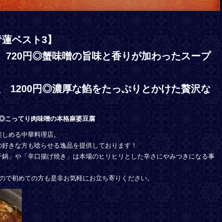
蓮ベスト3】
）720円◎蟹味噌の旨味と香りが加わったスープ
 1200円◎濃厚な餡をたっぷりとかけた贅沢な
円◎こってり肉味噌の本格麻婆豆腐
楽しめる中華料理店。
の好きな方も唸らせる逸品を提供しております！
干鍋」や「辛口揚げ焼き」は本場のヒリヒリとした辛さにやみつきになる事
すので初めての方も是非お気軽にお立ち寄りください。