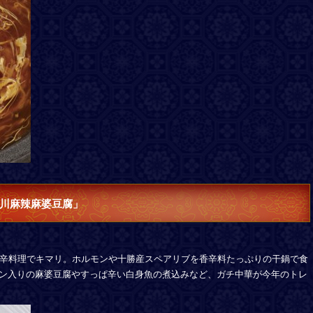
川麻辣麻婆豆腐」
激辛料理でキマリ。ホルモンや十勝産スペアリブを香辛料たっぷりの干鍋で食
モン入りの麻婆豆腐やすっぱ辛い白身魚の煮込みなど、ガチ中華が今年のトレ