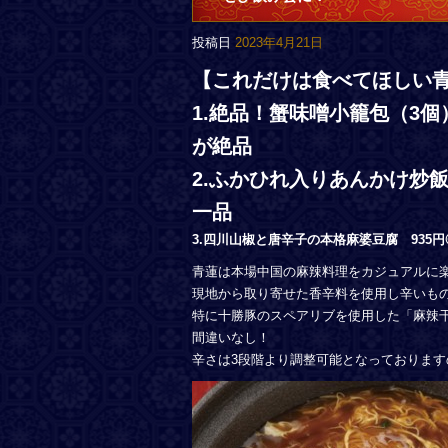
投稿日
2023年4月21日
【これだけは食べてほしい青
1.
絶品！蟹味噌小籠包（3個
が絶品
2.
ふかひれ入りあんかけ炒飯
一品
3.四川山椒と唐辛子の本格麻婆豆腐 935
青蓮は本場中国の麻辣料理をカジュアルに
現地から取り寄せた香辛料を使用し辛いも
特に十勝豚のスペアリブを使用した「麻辣
間違いなし！
辛さは3段階より調整可能となっておりま