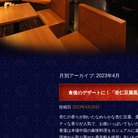
月別アーカイブ:
2023年4月
食後のデザートに！「杏仁豆腐黒
投稿日
2023年4月26日
杏仁の香りが効いたなめらかな杏仁豆腐。
ティな香りが人気で、お腹いっぱいでもい
青蓮は本場中国の麻辣料理をカジュアルに
現地から取り寄せた香辛料を使用し辛いも