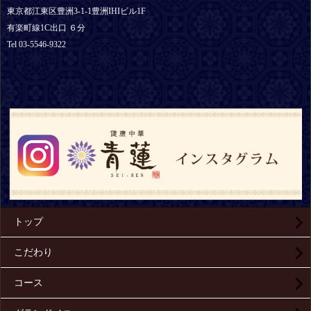
東京都江東区豊洲3-1-1豊洲IHIビル1F
有楽町線1C出口 ６分
Tel 03-5546-9322
トップ
こだわり
コース