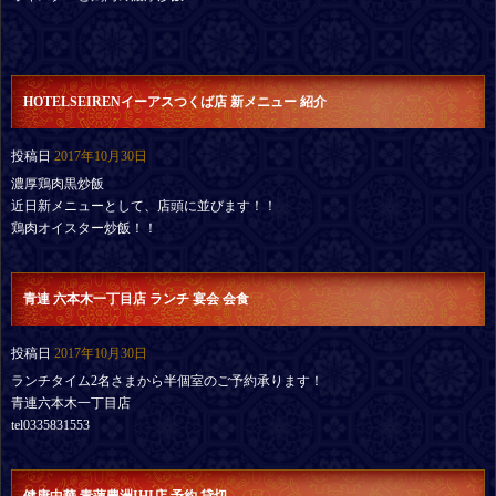
HOTELSEIRENイーアスつくば店 新メニュー 紹介
投稿日
2017年10月30日
濃厚鶏肉黒炒飯
近日新メニューとして、店頭に並びます！！
鶏肉オイスター炒飯！！
青連 六本木一丁目店 ランチ 宴会 会食
投稿日
2017年10月30日
ランチタイム2名さまから半個室のご予約承ります！
青連六本木一丁目店
tel0335831553