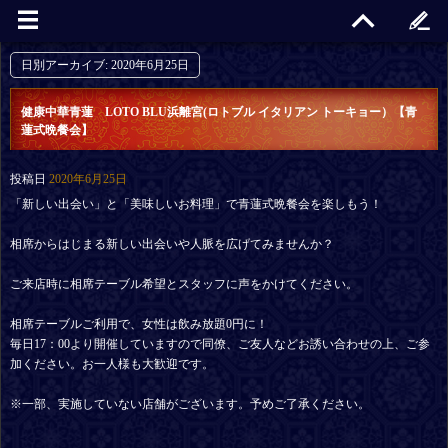
日別アーカイブ:
2020年6月25日
健康中華青蓮 LOTO BLU浜離宮(ロトブル イタリアン トーキョー）【青
蓮式晩餐会】
投稿日
2020年6月25日
「新しい出会い」と「美味しいお料理」で青蓮式晩餐会を楽しもう！
相席からはじまる新しい出会いや人脈を広げてみませんか？
ご来店時に相席テーブル希望とスタッフに声をかけてください。
相席テーブルご利用で、女性は飲み放題0円に！
毎日17：00より開催していますので同僚、ご友人などお誘い合わせの上、ご参
加ください。お一人様も大歓迎です。
※一部、実施していない店舗がございます。予めご了承ください。