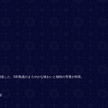
醸造した、5年熟成のまろやかな味わいと独特の芳香が特長。
階