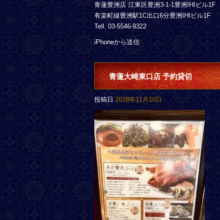
青蓮豊洲店 江東区豊洲3-1-1豊洲IHIビル1F
有楽町線豊洲駅1C出口6分豊洲IHIビル1F
Tell. 03-5546-9322
iPhoneから送信
青蓮大崎東口店 予約貸切
投稿日
2018年11月10日