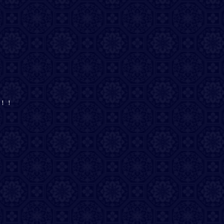
す！！
。