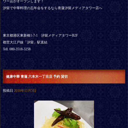
ワー店がオープンします！
汐留で中華料理の忘年会をするなら青蓮汐留メディアタワー店へ
東京都港区東新橋1-7-1 汐留メディアタワーB2F
都営大江戸線「汐留」駅直結
Tell. 080-3518-3258
健康中華 青蓮 六本木一丁目店 予約 貸切
投稿日
2018年11月5日