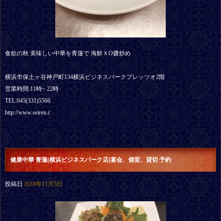
食欲の秋 美味しい中華を青蓮で 海鮮ＸO醬炒め
横浜市保土ヶ谷神戸町134横浜ビジネスパークプレッツオ2階
営業時間:11時~ 22時
TEL:045(331)5566
http://www.seiren.c
健康中華 青蓮(横浜ビジネスパーク店)宴会、個室、貸切 予約
投稿日
2018年11月5日