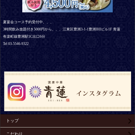
夏宴会コース予約受付中、、、
3時間飲み放題付き5000円から、、、江東区豊洲3-1-1豊洲IHIビル1F 青蓮
有楽町線豊洲駅1C出口6分
Tel 03-5546-9322
トップ
こだわり