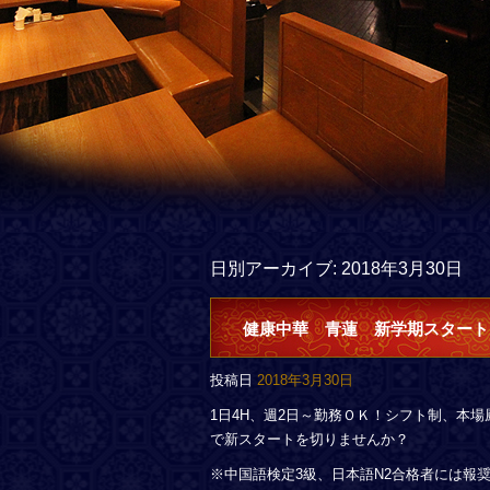
日別アーカイブ:
2018年3月30日
健康中華 青蓮 新学期スタート
投稿日
2018年3月30日
1日4H、週2日～勤務ＯＫ！シフト制、本
で新スタートを切りませんか？
※中国語検定3級、日本語N2合格者には報