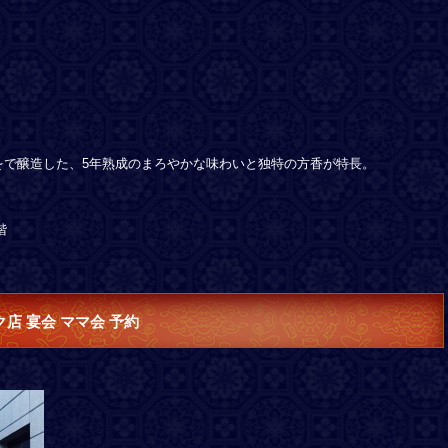
をで醸造した、5年熟成のまろやかな味わいと独特の方香が特長。
階
店 宴会 ママ会 予約