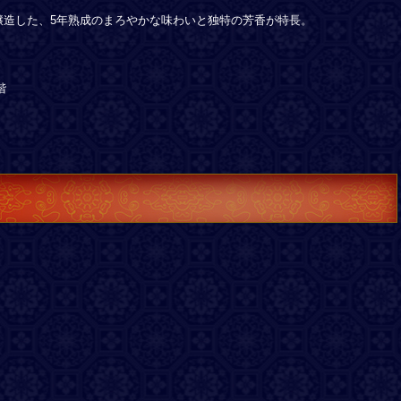
醸造した、5年熟成のまろやかな味わいと独特の芳香が特長。
階