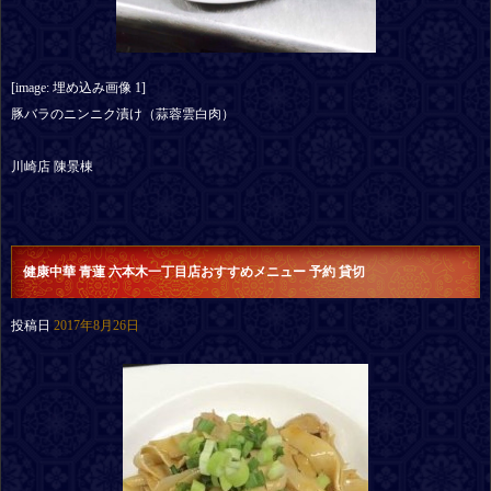
[image: 埋め込み画像 1]
豚バラのニンニク漬け（蒜蓉雲白肉）
川崎店 陳景棟
健康中華 青蓮 六本木一丁目店おすすめメニュー 予約 貸切
投稿日
2017年8月26日