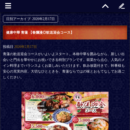
日別アーカイブ:
2026年2月17日
健康中華 青蓮 【春爛漫◎歓送迎会コース】
投稿日
2026年2月17日
青蓮の歓送迎会コースがいよいよスタート。本格中華を囲みながら、新しい出
会いと門出を華やかにお祝いできる特別プランです。前菜から点心、人気のメ
イン料理までバランスよくお楽しみいただけます。飲み放題付きで、幹事様も
安心の充実内容。大切なひとときを、青蓮ならではの味とおもてなしでお過ご
しください。