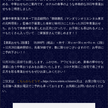
める、中華おせちのご案内です。ホテルの食事のような本格的な2022年青蓮お
せちをご用意しました。
健康中華青蓮六本木一丁目店顧問の『鄧徳勝氏（マンダリンオリエンタル東京
の元料理長）』監修の下厳選した食材と味付けにこだわった2022年青蓮おせ
ち。おうちで本格中華を楽しむお正月にぴったり。お子様にも喜ばれるメニュ
ーもたくさん入っていて、ご家族皆さんで楽しめます！！
【酒菜おせち 2段重】 19,800円（税込）＜外寸：30ｃｍ×30ｃｍ×9ｃｍ（2段）
＞12月28日最終閉切り。先着50個です。数に限りがございますので、お早目に
ご予約下さい！！
12月31日に店頭でお渡しします。ふかひれ、アワビをはじめ、新春の華やかな
酒宴に合う中華おつまみをお届けいたします。コロナ対策にご自宅で過ごすお
正月を彩る青蓮おせちをぜひお楽しみください！
ご注文は、
こちらからどうぞ
→https://www.seiren.cc/reserve又は、お受け取りにな
る店舗へ直接お電話でご予約も承っております。お気軽にお問い合わせくださ
い。