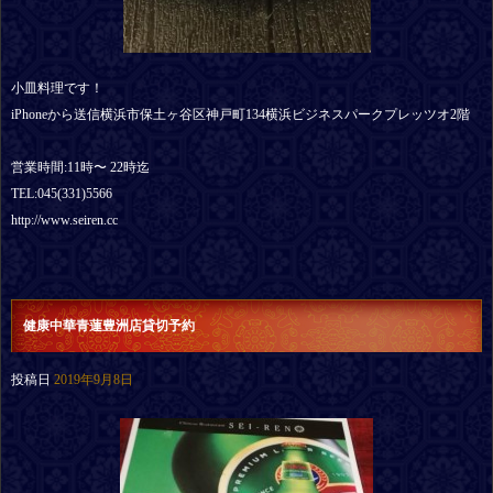
小皿料理です！
iPhoneから送信横浜市保土ヶ谷区神戸町134横浜ビジネスパークプレッツオ2階
営業時間:11時〜 22時迄
TEL:045(331)5566
http://www.seiren.cc
健康中華青蓮豊洲店貸切予約
投稿日
2019年9月8日