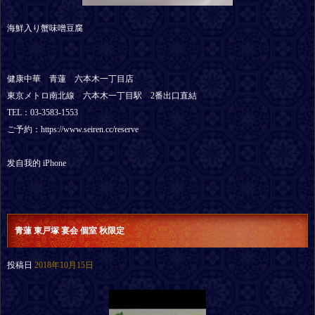
海鮮入り蟹味噌豆腐
健康中華 青蓮 六本木一丁目店
東京メトロ南北線 六本木一丁目駅 2番出口直結
TEL：03-3583-1553
ご予約：https://www.seiren.cc/reserve
发自我的 iPhone
青蓮 東戸塚 宴会 個室 秋限定
投稿日
2018年10月15日