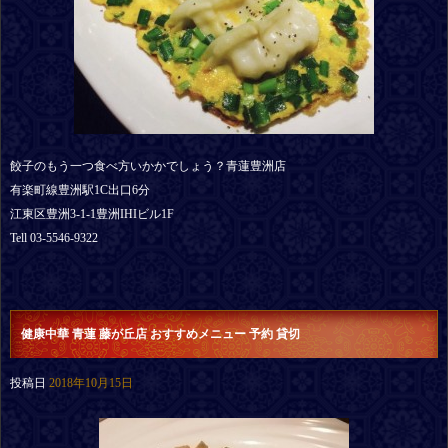
餃子のもう一つ食べ方いかかでしょう？青蓮豊洲店
有楽町線豊洲駅1C出口6分
江東区豊洲3-1-1豊洲IHIビル1F
Tell 03-5546-9322
健康中華 青蓮 藤が丘店 おすすめメニュー 予約 貸切
投稿日
2018年10月15日