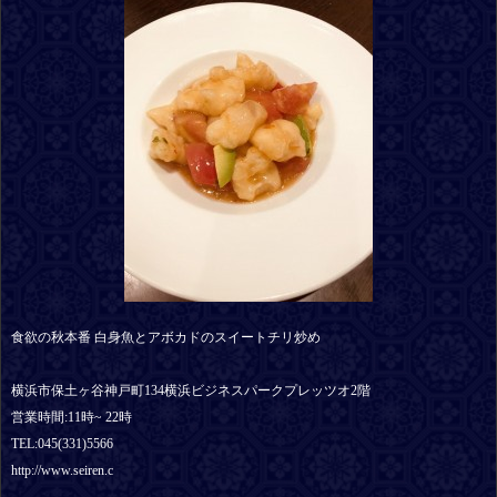
食欲の秋本番 白身魚とアボカドのスイートチリ炒め
横浜市保土ヶ谷神戸町134横浜ビジネスパークプレッツオ2階
営業時間:11時~ 22時
TEL:045(331)5566
http://www.seiren.c