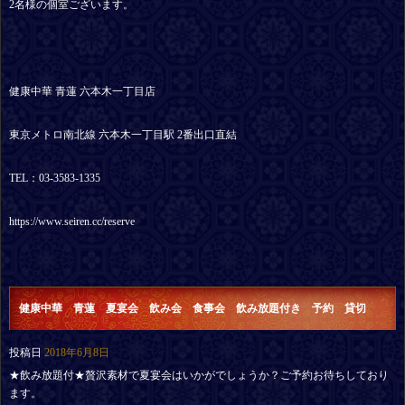
2名様の個室ございます。
健康中華 青蓮 六本木一丁目店
東京メトロ南北線 六本木一丁目駅 2番出口直結
TEL：03-3583-1335
https://www.seiren.cc/reserve
健康中華 青蓮 夏宴会 飲み会 食事会 飲み放題付き 予約 貸切
投稿日
2018年6月8日
★飲み放題付★贅沢素材で夏宴会はいかがでしょうか？ご予約お待ちしており
ます。