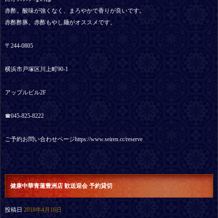
赤酢。酸味が強くなく、まろやかで香りが良いです。
赤酢酢豚。赤酢もやし麺がオススメです。
〒244-0805
横浜市戸塚区川上町90-1
アップルビル2F
☎︎045-825-8222
ご予約お問い合わせページhttps://www.seiren.cc/reserve
健康中華青蓮豊洲店 歓送迎会 予約貸切
投稿日
2018年4月16日