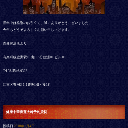
旧年中は格別のお引立て、誠にありがとうございました。
今年もどうぞよろしくお願い申し上げます。
青蓮豊洲店より
有楽町線豊洲駅1C出口6分豊洲IHIビル1F
Tel 03-5546-9322
江東区豊洲3-1-1豊洲IHIビル1F
健康中華青蓮大崎予約貸切
投稿日
2018年1月4日