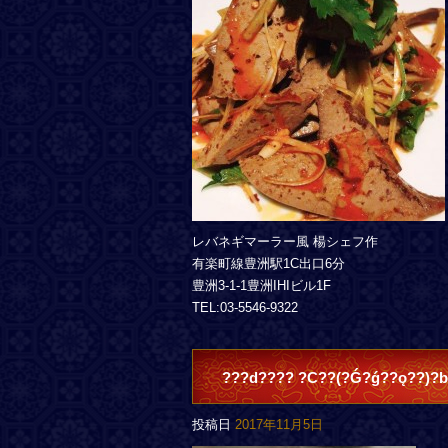
レバネギマーラー風 楊シェフ作
有楽町線豊洲駅1C出口6分
豊洲3-1-1豊洲IHIビル1F
TEL:03-5546-9322
???d???? ?C??(?Ǵ?ǵ??ǫ??)?b
投稿日
2017年11月5日