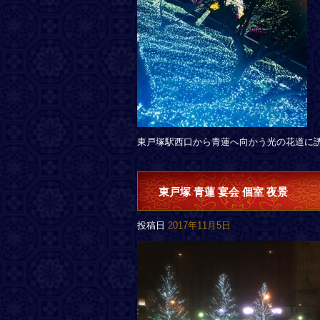
東戸塚駅西口から青蓮へ向かう光の花道に
東戸塚 青蓮 宴会 個室 夜景
投稿日
2017年11月5日