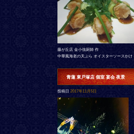
藤が丘店 金小強厨師 作
中華風海老の天ぷら オイスターソースかけ
青蓮 東戸塚店 個室 宴会 夜景
投稿日
2017年11月5日