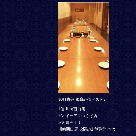
10月青蓮 視察評価ベスト3
1位 川崎西口店
2位 イーアスつくば店
3位 豊洲IHI店
川崎西口店 念願の1位獲得です❣️