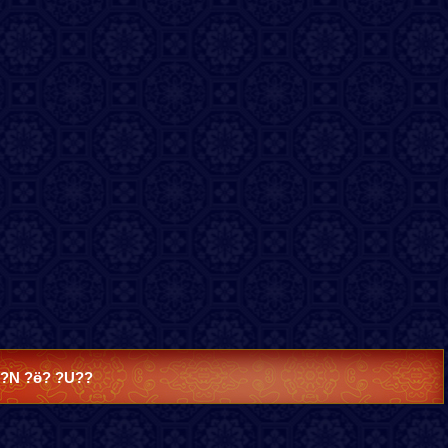
?N ?ӫ? ?U??