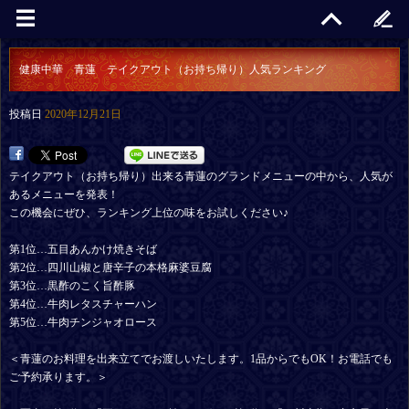
健康中華 青蓮 テイクアウト（お持ち帰り）人気ランキング
投稿日
2020年12月21日
テイクアウト（お持ち帰り）出来る青蓮のグランドメニューの中から、人気が
あるメニューを発表！
この機会にぜひ、ランキング上位の味をお試しください♪
第1位…五目あんかけ焼きそば
第2位…四川山椒と唐辛子の本格麻婆豆腐
第3位…黒酢のこく旨酢豚
第4位…牛肉レタスチャーハン
第5位…牛肉チンジャオロース
＜青蓮のお料理を出来立てでお渡しいたします。1品からでもOK！お電話でも
ご予約承ります。＞