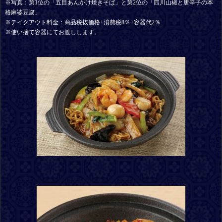
※写真：第1位の「五目あんかけ焼きそば」と第2位の「四川山椒と唐辛子の本
格麻婆豆腐」
※テイクアウト料金：商品税抜価格+消費税8％+容器代2％
※使い捨て容器にてお渡しします。