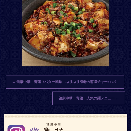
←
健康中華 青蓮〈バター風味 ぷりぷり海老の葱塩チャーハン〉
健康中華 青蓮 人気の麺メニュー
→