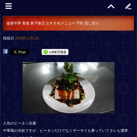
健康中華 青蓮 東戸塚店 おすすめメニュー 予約 貸し切り
投稿日
2019年12月1日
人気のピータン豆腐
中華風の冷奴ですが、ピータンだけでなくザーサイも乗っていてタレも濃厚、