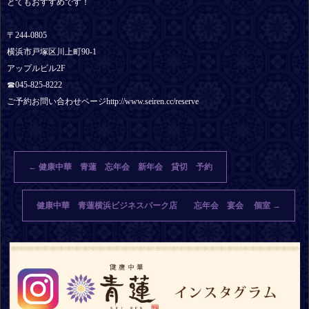
とてもおすすめです！
〒244-0805
横浜市戸塚区川上町90-1
アップルビル2F
☎︎045-825-8222
ご予約お問い合わせページhttp://www.seiren.cc/reserve
←
健康中華 青蓮 忘年会 新年会 貸切 予約
健康中華 青蓮横浜ビジネスパーク店 忘年会 宴会 個室
→