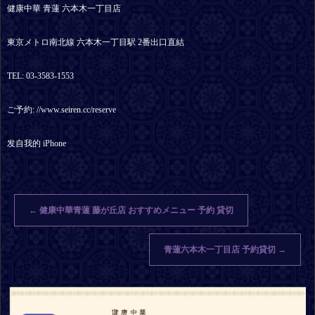
健康中華 青蓮 六本木一丁目店
東京メトロ南北線 六本木一丁目駅 2番出口直結
TEL: 03-3583-1553
ご予約: //www.seiren.cc/reserve
发自我的 iPhone
←
健康中華青蓮 藤が丘店 おすすめメニュー 予約 貸切
青蓮六本木一丁目店 予約貸切
→