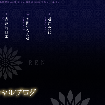
中華 清漣 神保町店 予約 貸切|健康中華 青蓮（せいれん）