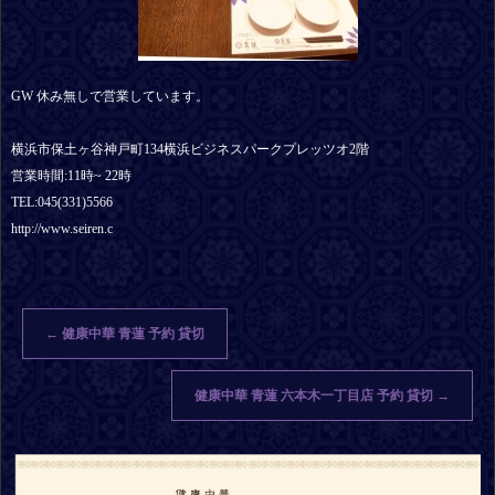
GW 休み無しで営業しています。
横浜市保土ヶ谷神戸町134横浜ビジネスパークプレッツオ2階
営業時間:11時~ 22時
TEL:045(331)5566
http://www.seiren.c
←
健康中華 青蓮 予約 貸切
健康中華 青蓮 六本木一丁目店 予約 貸切
→