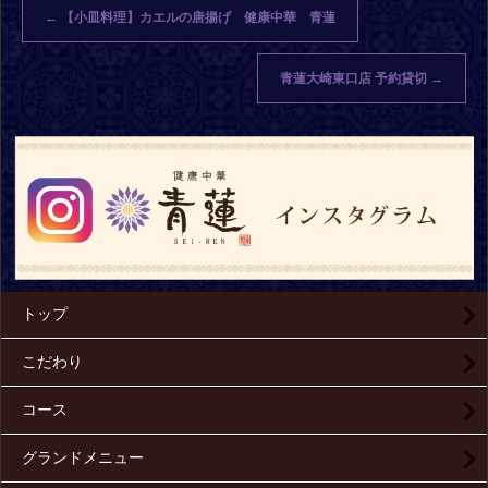
←
【小皿料理】カエルの唐揚げ 健康中華 青蓮
青蓮大崎東口店 予約貸切
→
トップ
こだわり
コース
グランドメニュー