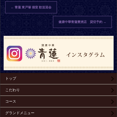
←
青蓮 東戸塚 個室 歓送迎会
健康中華青蓮豊洲店 貸切予約
→
トップ
こだわり
コース
グランドメニュー