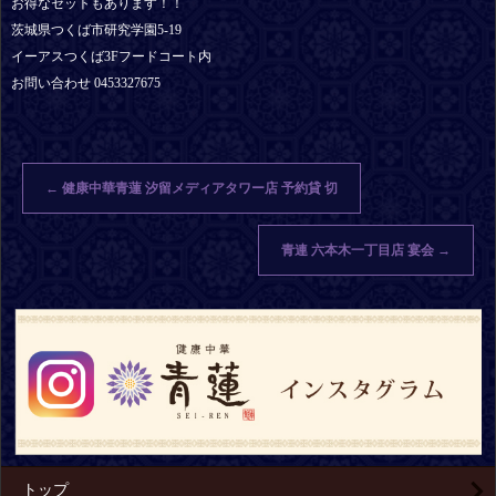
お得なセットもあります！！
茨城県つくば市研究学園5-19
イーアスつくば3Fフードコート内
お問い合わせ 0453327675
←
健康中華青蓮 汐留メディアタワー店 予約貸 切
青連 六本木一丁目店 宴会
→
トップ