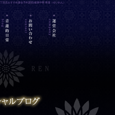
一丁目店おすすめ宴会予約貸切|健康中華 青蓮（せいれん）