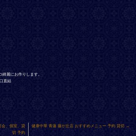
つ綺麗にお作りします。
口直結
宴会、個室、貸
健康中華 青蓮 藤が丘店 おすすめメニュー 予約 貸切
→
切 予約