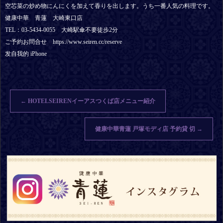
空芯菜の炒め物にんにくを加えて香りを出します。うち一番人気の料理です。
健康中華 青蓮 大崎東口店
TEL：03-5434-0055 大崎駅傘不要徒歩2分
ご予約お問合せ https://www.seiren.cc/reserve
发自我的 iPhone
←
HOTELSEIRENイーアスつくば店メニュー紹介
健康中華青蓮 戸塚モディ店 予約貸 切
→