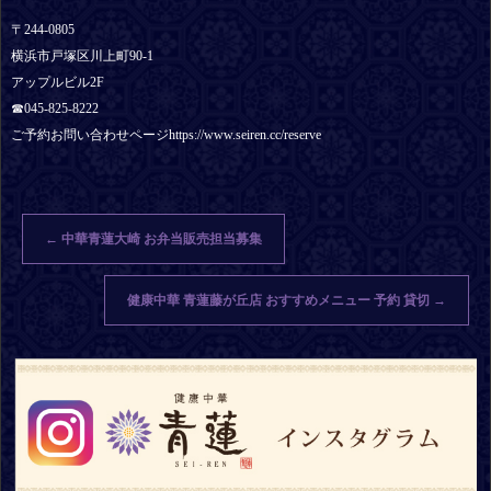
〒244-0805
横浜市戸塚区川上町90-1
アップルビル2F
☎︎045-825-8222
ご予約お問い合わせページhttps://www.seiren.cc/reserve
←
中華青蓮大崎 お弁当販売担当募集
健康中華 青蓮藤が丘店 おすすめメニュー 予約 貸切
→