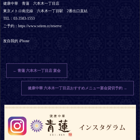
健康中華 青蓮 六本木一丁目店
東京メトロ南北線 六本木一丁目駅 2番出口直結
TEL：03-3583-1553
ご予約：https://www.seiren.cc/reserve
发自我的 iPhone
←
青蓮 六本木一丁目店 宴会
健康中華 六本木一丁目店おすすめメニュー宴会貸切予約
→