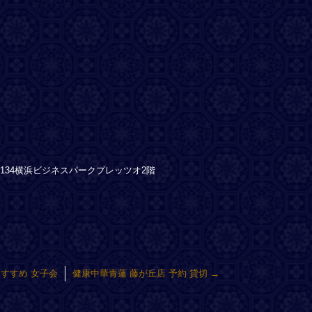
戸町134横浜ビジネスパークプレッツオ2階
おすすめ 女子会
健康中華青蓮 藤が丘店 予約 貸切
→