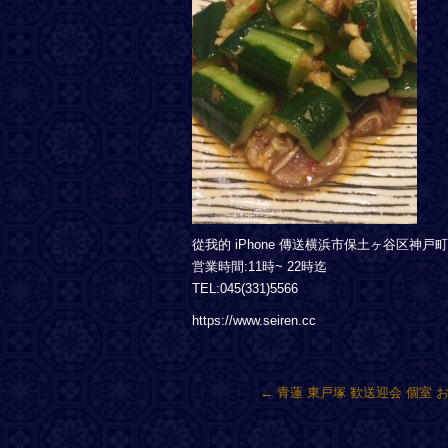
從我的 iPhone 傳送横浜市保土ヶ谷区神
営業時間:11時~ 22時迄
TEL:045(331)5566
https://www.seiren.cc
←
青蓮 東戸塚 歓送迎会 個室 