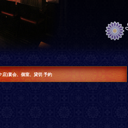
ク店)宴会、個室、貸切 予約