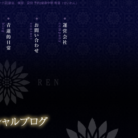
ーク店)宴会、個室、貸切 予約|健康中華 青蓮（せいれん）