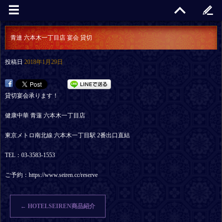
青連 六本木一丁目店 宴会 貸切
投稿日
2018年1月29日
貸切宴会承ります！
健康中華 青蓮 六本木一丁目店
東京メトロ南北線 六本木一丁目駅 2番出口直結
TEL：03-3583-1553
ご予約：https://www.seiren.cc/reserve
←
HOTELSEIREN商品紹介