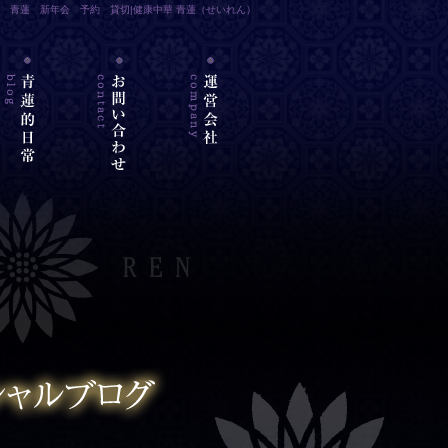
 青蓮 新年会 予約 貸切|健康中華 青蓮（せいれん）