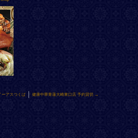
Nイーアスつくば
健康中華青蓮大崎東口店 予約貸切
→