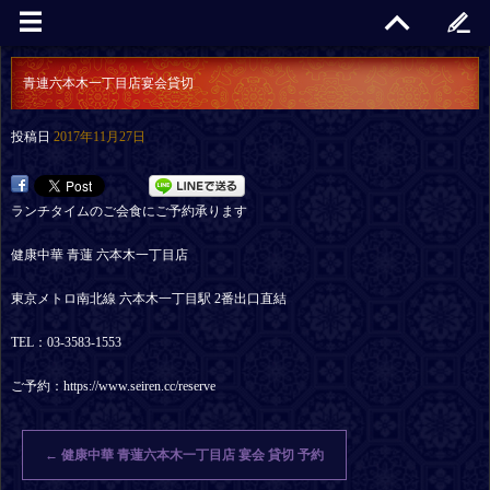
青連六本木一丁目店宴会貸切
投稿日
2017年11月27日
ランチタイムのご会食にご予約承ります
健康中華 青蓮 六本木一丁目店
東京メトロ南北線 六本木一丁目駅 2番出口直結
TEL：03-3583-1553
ご予約：https://www.seiren.cc/reserve
←
健康中華 青蓮六本木一丁目店 宴会 貸切 予約