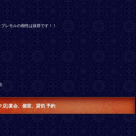
とプレモルの相性は抜群です！！
送信
ク店)宴会、個室、貸切 予約