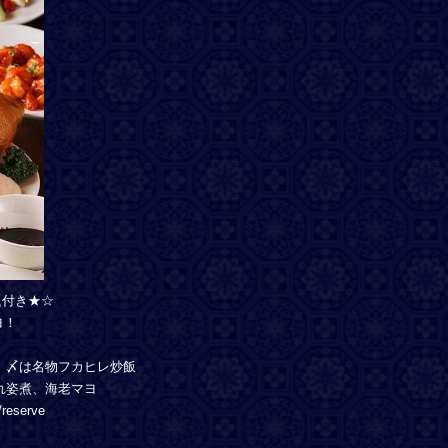
題付き★☆
ヨ！
リ、〆は名物フカヒレ炒飯
れ姿煮、海老マヨ
eserve