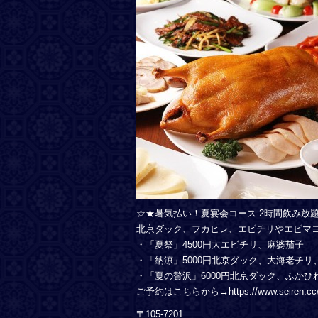
☆★暑気払い！夏宴会コース 2時間飲み放
北京ダック、フカヒレ、エビチリやエビマ
・「夏祭」4500円大エビチリ、麻婆茄子
・「納涼」5000円北京ダック、大海老チ
・「夏の贅沢」6000円北京ダック、ふかひ
ご予約はこちらから→https://www.seiren.cc/r
〒105-7201