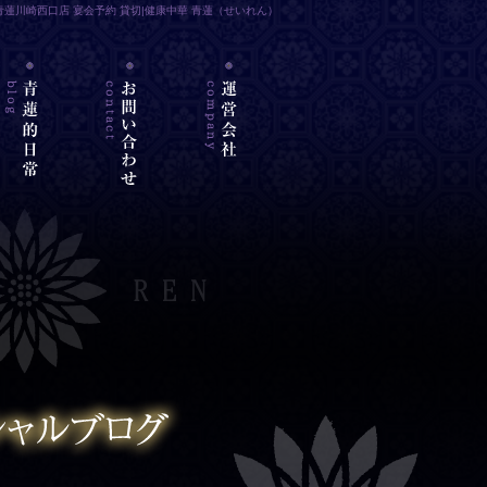
青蓮川崎西口店 宴会予約 貸切|健康中華 青蓮（せいれん）