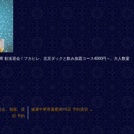
席 歓送迎会！フカヒレ、北京ダックと飲み放題コース4000円～。大人数宴
宴会、個室、貸
健康中華青蓮豊洲IHI店 予約貸切
→
切 予約